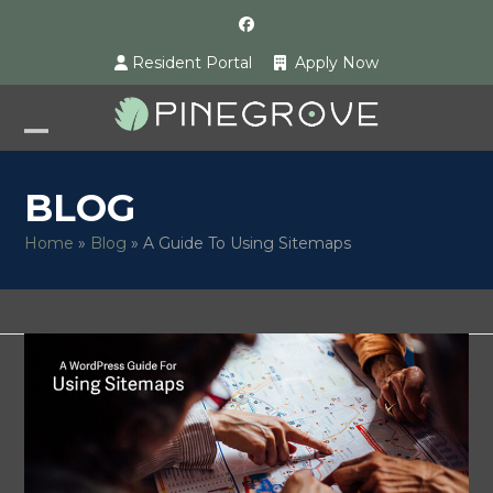
Skip
Facebook
to
Resident Portal
Apply Now
content
Open
Close
mobile
mobile
BLOG
menu
menu
Home
»
Blog
»
A Guide To Using Sitemaps