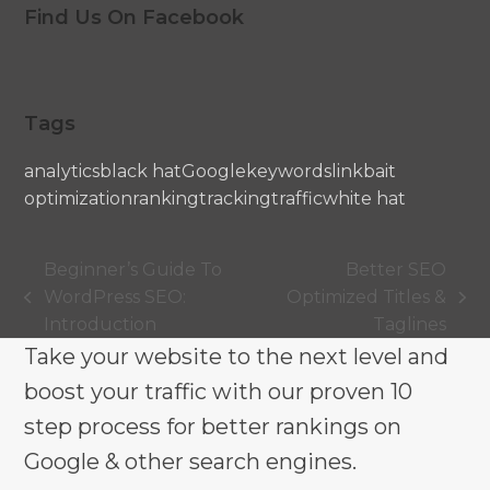
Find Us On Facebook
Tags
analytics
black hat
Google
keywords
linkbait
optimization
ranking
tracking
traffic
white hat
Beginner’s Guide To
Better SEO
WordPress SEO:
Optimized Titles &
previous
next
Introduction
Taglines
post:
post:
Take your website to the next level and
boost your traffic with our proven 10
step process for better rankings on
Google & other search engines.