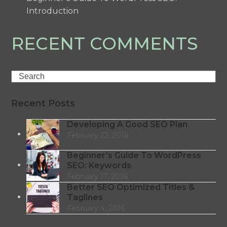
Introduction
RECENT COMMENTS
Search
Recent Posts
Developing A Good SEO Plan
February 22, 2016
Beginner’s Guide To WordPress
SEO: Keywords
February 17, 2016
Better SEO Optimized Titles &
Taglines
February 4, 2016