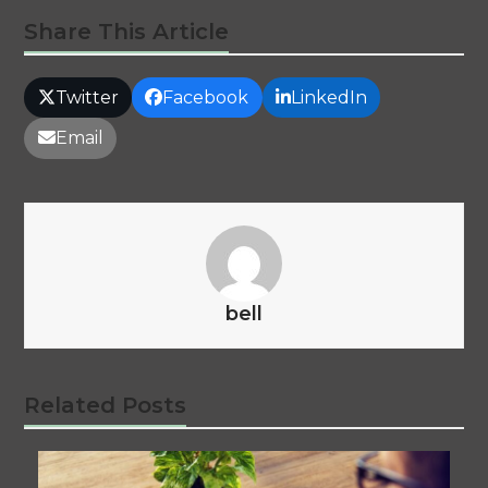
Share This Article
Twitter
Facebook
LinkedIn
Email
bell
Related Posts