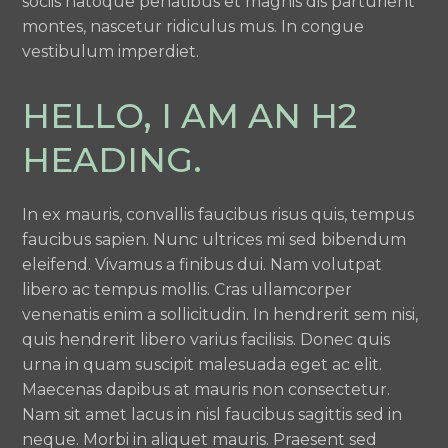
sociis natoque penatibus et magnis dis parturient
montes, nascetur ridiculus mus. In congue
vestibulum imperdiet.
HELLO, I AM AN H2
HEADING.
In ex mauris, convallis faucibus risus quis, tempus
faucibus sapien. Nunc ultrices mi sed bibendum
eleifend. Vivamus a finibus dui. Nam volutpat
libero ac tempus mollis. Cras ullamcorper
venenatis enim a sollicitudin. In hendrerit sem nisi,
quis hendrerit libero varius facilisis. Donec quis
urna in quam suscipit malesuada eget ac elit.
Maecenas dapibus at mauris non consectetur.
Nam sit amet lacus in nisl faucibus sagittis sed in
neque. Morbi in aliquet mauris. Praesent sed