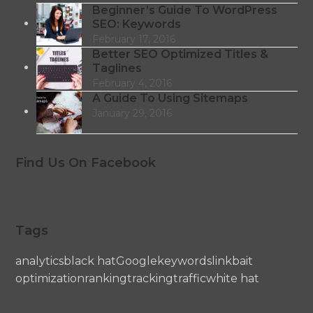
Beginner’s Guide To WordPress
SEO: Keywords
February 17, 2016
Better SEO Optimized Titles &
Taglines
February 4, 2016
A Guide To Using Sitemaps
January 29, 2016
Find Us On Facebook
Tags
analytics
black hat
Google
keywords
linkbait
optimization
ranking
tracking
traffic
white hat